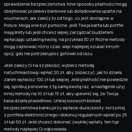
sprawdzenie bezpieczeństwa. Inne sposoby płatności mogą
obejmować przelewy bankowe lub doładowania oparte na
voucherach, ale zależy to od tego, co jest dostępne w
Polsce. Mogą one być pomocne, jeśli Twoja karta lub portfel
mają limity lub jeśli chcesz lepiej zarządzać budżetem,
wpłacając ustaloną kwotę, na przykład 30 zł. Różne metody
mogą zajmować różny czas, więc najlepiej szukać innych
opcji, gdy nie potrzebujesz gotówki od razu.
Jeśli zależy Ci na szybkości, wybierz metodę
natychmiastową i wpłać 20 zł, aby zobaczyć, jak to działa,
zanim wpłacisz 100 zł lub więcej. Jeśli płatność nie powiedzie
się, spróbuj ponownie z tą samą kwotą raz, a następnie użyj
innej metody na 10 zł lub 15 zł, aby upewnić się, że Twoja
kasa działa prawidłowo. Unikaj losowych blokad
bezpieczeństwa banku przy wpłacie dużej kwoty: korzystaj
z portfela elektronicznego i dokonuj regularnych wpłat po 25
zł lub 50 zł. Jeśli chcesz dokonać zwykłej wpłaty, ten typ
metody najlepiej Ci odpowiada.