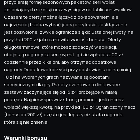
przybierają formę sezonowych pakietów, serii wpłat,
zmieniających się misji oraz wyścigów na tablicach wyników.
Czasem te oferty można łączyć z doładowaniem, ale
najczęściej trzeba wybrać jedną przy kasie. Jeśli łączenie
jest dozwolone, zwykle ogranicza się do ustalonej kwoty, na
przykład 200 zł jako całkowita wartość bonusu. Oferty
długoterminowe, które możesz zobaczyć w aplikacji,
obejmują nagrody za serię wpłat, gdzie wpłacasz 20 zł
codziennie przez kilka dni, aby otrzymać dodatkowe
nagrody. Dodatkowe korzyści przy obstawianiu co najmniej
10 zł na wybranych grach nazywane są boostami
specyficznymi dla gry. Pakiety eventowe to limitowane
zestawy zaczynające się od 15 zł i drożejące w miarę
postępu. Najpierw sprawdź stronę promocji, jeśli chcesz
wpłacić większą kwotę, na przykład 100 zł. Ograniczony mecz
(bonus do 200 zł) często jest lepszy niż stała nagroda,
która się nie zmienia.
Warunki bonusu