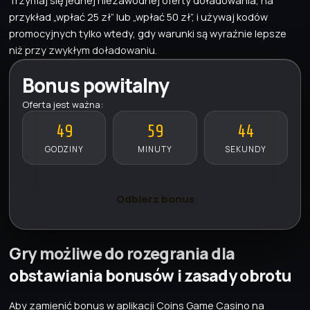
Trzymaj się jednej niezawodnej oferty doładowania, na
przykład „wpłać 25 zł” lub „wpłać 50 zł”, i używaj kodów
promocyjnych tylko wtedy, gdy warunki są wyraźnie lepsze
niż przy zwykłym doładowaniu.
Bonus powitalny
Oferta jest ważna:
49
59
41
GODZINY
MINUTY
SEKUNDY
Odbierz bonus
Gry możliwe do rozegrania dla
obstawiania bonusów i zasady obrotu
Aby zamienić bonus w aplikacji Coins Game Casino na