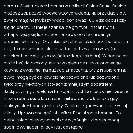
obrotu. W warunkach bonusu w aplikacji Coins Game Casino
możesz zobaczyć typowe wzorce wkładu. Na przykład sloty
zwykle mają najwyższy wkład, ponieważ 100% zakładu liczy
się do obrotu. Istnieje szansa, że gry typu instant win i
zdrapki będą się liczyć, ale nie zawsze w takim samym
stopniu jak sloty。 Gry takie jak ruletka, blackjack i bakarat są
często uprawnione, ale ich wkład jest zwykle niższy (na
przykład liczy się tylko część każdego zakładu). Wideo poker
może być dozwolony, ale ze względu na niższą przewagę
kasyna zwykle nie ma dużego znaczenia. Gry z krupierem na
żywo: mogą być całkowicie niedozwolone lub dozwolone
tylko przy niektórych stołach z mniejszym dodatkiem.
Jackpoty i gry z wieloma funkcjami: tych bonusów nie zawsze
można obstawiać lub są one limitowane, zwłaszcza gdy
maksymalny bonus jest duży. Zamiast zgadywać, skorzystaj
z listy „Uprawnione gry” lub „Wkład” na stronie bonusu. To
najbezpieczniejszy sposób na wybór gier, które pomogą
spełnić wymaganie, gdy jest dostępne.