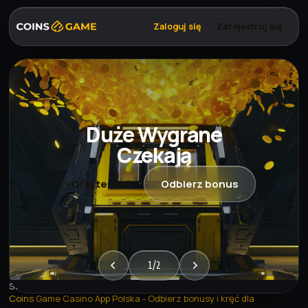
Zaloguj się
Zarejestruj się
ygrane
Wygraj dużo
kają
iskrę
Odbierz bonus
Graj teraz
Od
2/2
Strona główna
Coins Game Casino App Polska - Odbierz bonusy i kręć dla