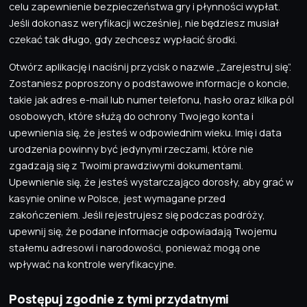
celu zapewnienie bezpieczeństwa gry i płynności wypłat.
Jeśli dokonasz weryfikacji wcześniej, nie będziesz musiał
czekać tak długo, gdy zechcesz wypłacić środki.
Otwórz aplikację i naciśnij przycisk o nazwie „Zarejestruj się”.
Zostaniesz poproszony o podstawowe informacje o koncie,
takie jak adres e-mail lub numer telefonu, hasło oraz kilka pól
osobowych, które służą do ochrony Twojego konta i
upewnienia się, że jesteś w odpowiednim wieku. Imię i data
urodzenia powinny być jedynymi rzeczami, które nie
zgadzają się z Twoimi prawdziwymi dokumentami.
Upewnienie się, że jesteś wystarczająco dorosły, aby grać w
kasynie online w Polsce, jest wymagane przed
zakończeniem. Jeśli rejestrujesz się podczas podróży,
upewnij się, że podane informacje odpowiadają Twojemu
stałemu adresowi i narodowości, ponieważ mogą one
wpływać na kontrole weryfikacyjne.
Postępuj zgodnie z tymi przydatnymi