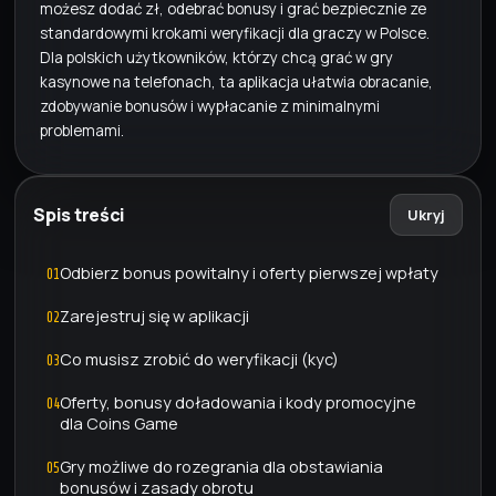
możesz dodać zł, odebrać bonusy i grać bezpiecznie ze
standardowymi krokami weryfikacji dla graczy w Polsce.
Dla polskich użytkowników, którzy chcą grać w gry
kasynowe na telefonach, ta aplikacja ułatwia obracanie,
zdobywanie bonusów i wypłacanie z minimalnymi
problemami.
Spis treści
Ukryj
Odbierz bonus powitalny i oferty pierwszej wpłaty
01
Zarejestruj się w aplikacji
02
Co musisz zrobić do weryfikacji (kyc)
03
Oferty, bonusy doładowania i kody promocyjne
04
dla Coins Game
Gry możliwe do rozegrania dla obstawiania
05
bonusów i zasady obrotu