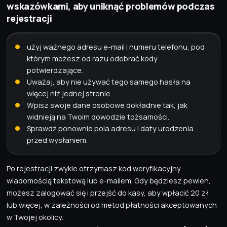
wskazówkami, aby uniknąć problemów podczas
rejestracji
użyj ważnego adresu e-mail i numeru telefonu, pod
którym możesz od razu odebrać kody
potwierdzające.
Uważaj, aby nie używać tego samego hasła na
więcej niż jednej stronie.
Wpisz swoje dane osobowe dokładnie tak, jak
widnieją na Twoim dowodzie tożsamości.
Sprawdź ponownie pola adresu i daty urodzenia
przed wysłaniem.
Po rejestracji zwykle otrzymasz kod weryfikacyjny
wiadomością tekstową lub e-mailem. Gdy będziesz pewien,
możesz zalogować się i przejść do kasy, aby wpłacić 20 zł
lub więcej, w zależności od metod płatności akceptowanych
w Twojej okolicy.