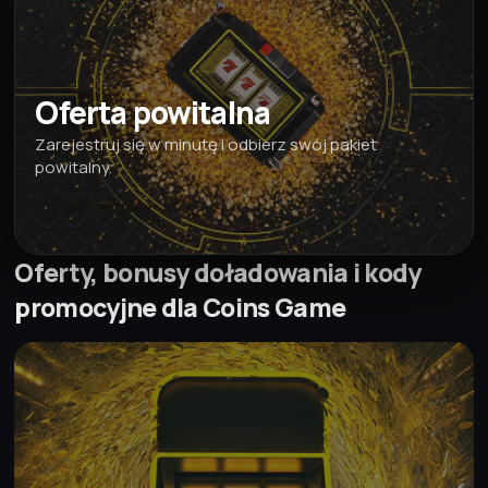
Oferta powitalna
Zarejestruj się w minutę i odbierz swój pakiet
powitalny.
Szczegóły
Oferty, bonusy doładowania i kody
promocyjne dla Coins Game