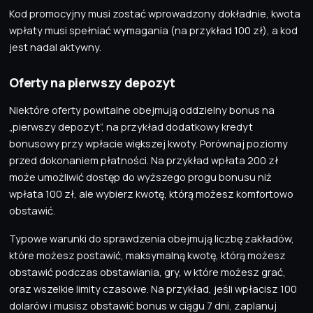
Kod promocyjny musi zostać wprowadzony dokładnie, kwota
wpłaty musi spełniać wymagania (na przykład 100 zł), a kod
jest nadal aktywny.
Oferty na pierwszy depozyt
Niektóre oferty powitalne obejmują oddzielny bonus na
„pierwszy depozyt”, na przykład dodatkowy kredyt
bonusowy przy wpłacie większej kwoty. Porównaj poziomy
przed dokonaniem płatności. Na przykład wpłata 200 zł
może umożliwić dostęp do wyższego progu bonusu niż
wpłata 100 zł, ale wybierz kwotę, którą możesz komfortowo
obstawić.
Typowe warunki do sprawdzenia obejmują liczbę zakładów,
które możesz postawić, maksymalną kwotę, którą możesz
obstawić podczas obstawiania, gry, w które możesz grać,
oraz wszelkie limity czasowe. Na przykład, jeśli wpłacisz 100
dolarów i musisz obstawić bonus w ciągu 7 dni, zaplanuj