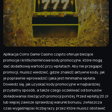
Aplikacja Coins Game Casino często oferuje bieżące
promocje i krótkoterminowe kody promocyjne, które mogą
dać dodatkową wartość przy wpłatach. Aby nie przegapić
promocji, musisz wiedzieć, gdzie znaleźć aktywne kody, jak
je poprawnie wprowadzić i jaka jest minimalna wpłata.
Dowiedz się, jak uzyskać kody promocyjne w najbardziej
przydatny sposób, a także czego oczekiwać od bonusów
doładowania i bieżących promocji poniżej. Przed wpłatą 20 zł
lub więcej zawsze sprawdzaj warunki bonusu, zwłaszcza
czas wygaśnięcia i liczbę razy, przez które musisz obstawić