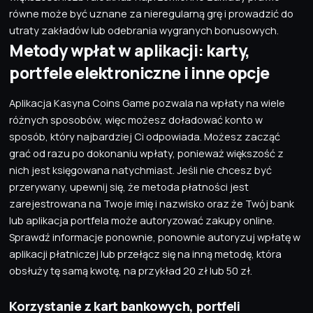
równe może być uznane za nieregularną grę i prowadzić do
utraty zakładów lub odebrania wygranych bonusowych.
Metody wpłat w aplikacji: karty,
portfele elektroniczne i inne opcje
Aplikacja Kasyna Coins Game pozwala na wpłaty na wiele
różnych sposobów, więc możesz doładować konto w
sposób, który najbardziej Ci odpowiada. Możesz zacząć
grać od razu po dokonaniu wpłaty, ponieważ większość z
nich jest księgowana natychmiast. Jeśli nie chcesz być
przerywany, upewnij się, że metoda płatności jest
zarejestrowana na Twoje imię i nazwisko oraz że Twój bank
lub aplikacja portfela może autoryzować zakupy online.
Sprawdź informacje ponownie, ponownie autoryzuj wpłatę w
aplikacji płatniczej lub przełącz się na inną metodę, która
obsłuży tę samą kwotę, na przykład 20 zł lub 50 zł.
Korzystanie z kart bankowych, portfeli