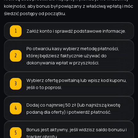
kolejności, aby bonus był powiązany z właściwą wpłatą i móc
śledzić postępy od początku.
Załóż konto i sprawdź podstawowe informacje.
Po otwarciu kasy wybierz metodę płatności,
której będziesz faktycznie używać do
dokonywania wpłat w przyszłości.
Wybierz ofertę powitalną lub wpisz kod kuponu,
jeśli o to poprosi.
Dodaj co najmniej 50 zł (lub najniższą kwotę
podaną dla oferty) i potwierdź płatność.
Bonus jest aktywny, jeśli widzisz saldo bonusu i
tracker obrotu.