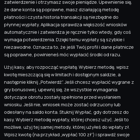
zatwierdzenie i otrzymasz swoje pieniądze. Upewnienie się,
że dane konta są poprawne, masz działającą metodę
płatności i czysta historia transakcji są niezbędne do
płynnej wypłaty. Aplikacja sprawdza większość wniosków
automatycznie i zatwierdza je ręcznie tylko wtedy, gdy coś
wymaga potwierdzenia. Dzięki temu wypłaty są szybkie i
niezawodne. Oznacza to, że jeśli Twój profil i dane płatnicze
są poprawne, powinieneś móc wypłacić środki od razu.
Użyj kasy, aby rozpocząć wypłatę. Wybierz metodę, wpisz
kwotę mieszczącą się w limitach i dostępnym saldzie, a
następnie kliknij „Potwierdź”. Jeśli chcesz wypłacić wygrane z
gry bonusowej, upewnij się, że wszystkie wymagania
dotyczące obrotu zostały spełnione przed wysłaniem
wniosku. Jeśli nie, wniosek może zostać odrzucony lub
odesłany na saldo konta. Stuknij Wypłać, gdy dotrzesz do
kasy. Wybierz metodę wypłaty, której chcesz użyć. Jeśli to
możliwe, użyj tej samej metody, której użyłeś do wpłaty zł.
Wpisz kwotę (na przykład „wypłać 100 zł”) i sprawdź swoje